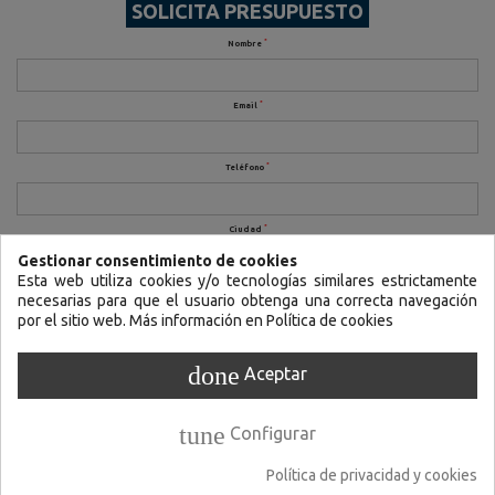
SOLICITA PRESUPUESTO
*
Nombre
*
Email
*
Teléfono
*
Ciudad
Gestionar consentimiento de cookies
Esta web utiliza cookies y/o tecnologías similares estrictamente
*
LOPD
necesarias para que el usuario obtenga una correcta navegación
por el sitio web. Más información en Política de cookies
He leído y acepto la política de privacidad
Por favor, introduzca el texto que aparece en la imagen
done
Aceptar
tune
Configurar
Política de privacidad y cookies
ENVIAR