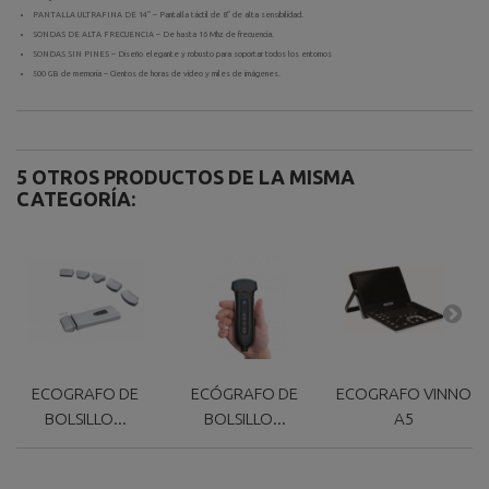
PANTALLA ULTRAFINA DE 14″ – Pantalla táctil de 8″ de alta sensibilidad.
SONDAS DE ALTA FRECUENCIA – De hasta 16 Mhz de frecuencia.
SONDAS SIN PINES – Diseño elegante y robusto para soportar todos los entornos
500 GB de memoria – Cientos de horas de vídeo y miles de imágenes.
5 OTROS PRODUCTOS DE LA MISMA
CATEGORÍA:
ECOGRAFO DE
ECÓGRAFO DE
ECOGRAFO VINNO
BOLSILLO...
BOLSILLO...
A5