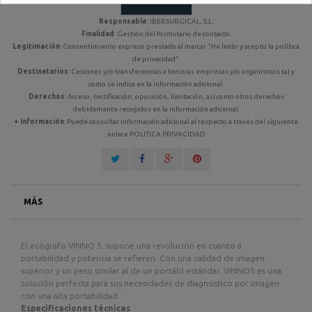
Responsable
: IBERSURGICAL, S.L.
Finalidad
: Gestión del formulario de contacto.
Legitimación
: Consentimiento expreso prestado al marcar
“He leído y acepto la política
de privacidad”
.
Destinatarios
: Cesiones y/o transferencias a terceras empresas y/o organismos tal y
como se indica en la información adicional.
Derechos
: Acceso, rectificación, oposición, limitación, así como otros derechos
debidamente recogidos en la información adicional.
+ Información
: Puede consultar información adicional al respecto a través del siguiente
enlace
POLITICA PRIVACIDAD
MÁS
El ecógrafo VINNO 5, supone una revolución en cuanto a
portabilidad y potencia se refieren. Con una calidad de imagen
superior y un peso similar al de un portátil estándar, VINNO5 es una
solución perfecta para sus necesidades de diagnóstico por imagen
con una alta portabilidad.
Especificaciones técnicas